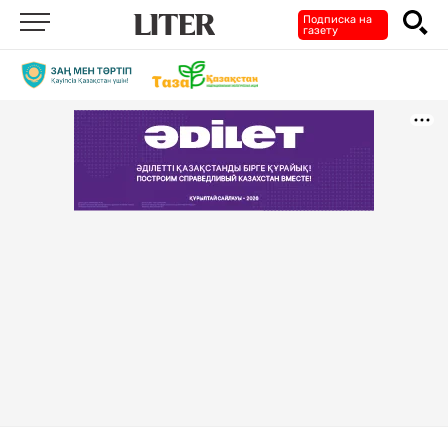
Подписка на
газету