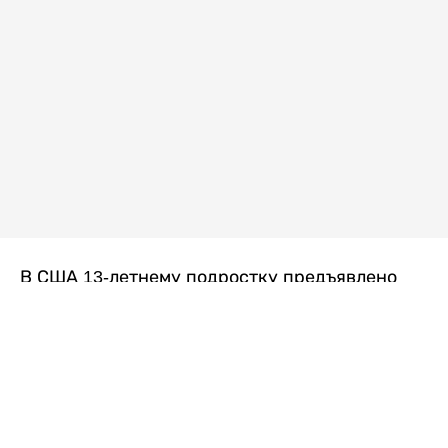
В США 13-летнему подростку предъявлено
обвинение в убийстве второй степени после
гибели его 14-летней сводной сестры. По
версии следствия, трагедия произошла
вскоре после ссоры между детьми, передает
Liter.kz
со ссылкой на
kmph.com
.