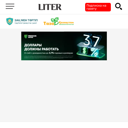
Подписка на
газету