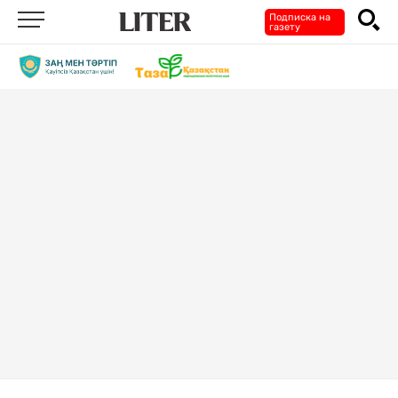
Подписка на
газету