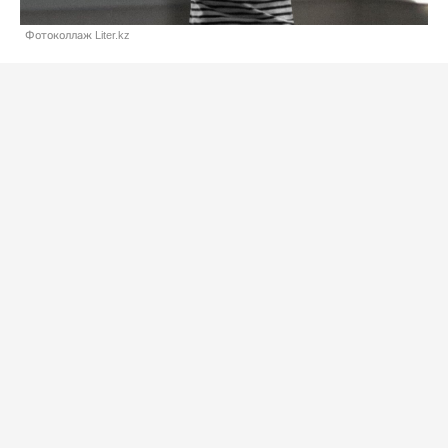
Фотоколлаж Liter.kz