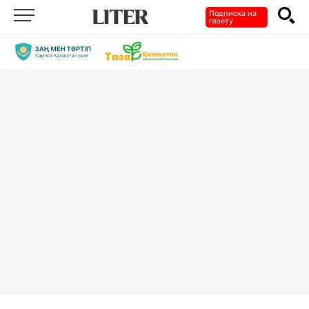
Подписка на
газету