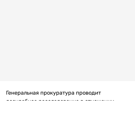
Генеральная прокуратура проводит
досудебное расследование в отношении
преступной группы, длительное время
занимавшейся экономической контрабандой
товаров из Китая в Казахстан, передает
Liter.kz
со ссылкой на Генпрокуратуру РК.