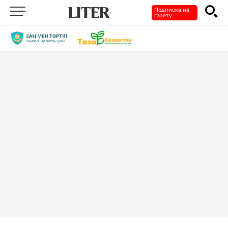
Подписка на
газету