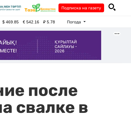
Подписка на газету
Погода
$
469.85
€
542.16
₽
5.78
ние после
а свалке в