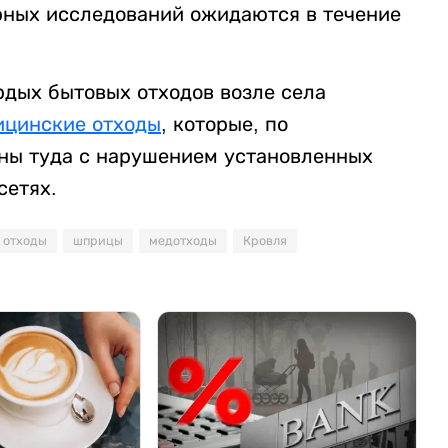
рных исследований ожидаются в течение
рдых бытовых отходов возле села
ицинские отходы
, которые, по
ны туда с нарушением установленных
сетях.
 отходы
шприцы
медотходы
Кровля