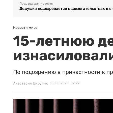
Предыдущая новость
Дедушка подозревается в домогательствах к в
Новости мира
15-летнюю д
изнасиловали
По подозрению в причастности к п
05.08.2026, 02:27
Анастасия Цирулик