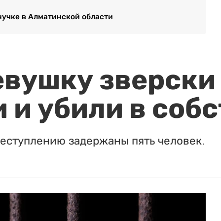
нучке в Алматинской области
евушку зверски
 и убили в соб
реступлению задержаны пять человек.