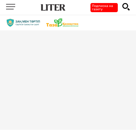
Подписка на
газету