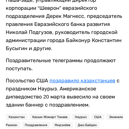
Паша-заде, управляющий директор
корпорации “Шеврон” евразийского
подразделения Дерек Магнесс, председатель
правления Евразийского банка развития
Николай Подгузов, руководитель городской
администрации города Байконур Константин
Бусыгин и другие.
Поздравительные телеграммы продолжают
поступать.
Посольство США
поздравило казахстанцев
с
праздником Наурыз. Американское
дипведомство 20 марта вывесило на своем
здании баннер с поздравлением.
Казахстан
Касым-Жомарт Токаев
Наурыз
США
Эмомали
Рахмон
Поздравления
Мирзиёев
Джо Байден