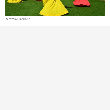
Фото: syr-media.kz