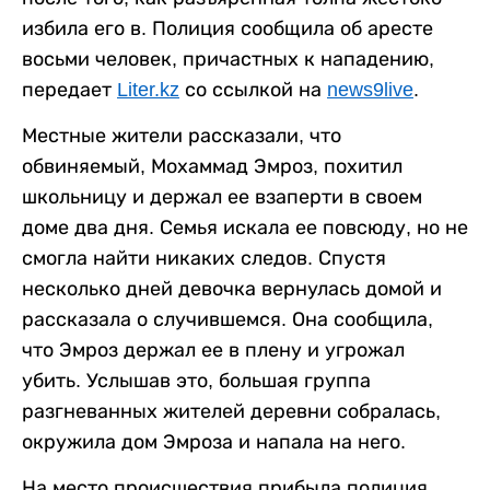
избила его в. Полиция сообщила об аресте
восьми человек, причастных к нападению,
передает
Liter.kz
со ссылкой на
news9live
.
Местные жители рассказали, что
обвиняемый, Мохаммад Эмроз, похитил
школьницу и держал ее взаперти в своем
доме два дня. Семья искала ее повсюду, но не
смогла найти никаких следов. Спустя
несколько дней девочка вернулась домой и
рассказала о случившемся. Она сообщила,
что Эмроз держал ее в плену и угрожал
убить. Услышав это, большая группа
разгневанных жителей деревни собралась,
окружила дом Эмроза и напала на него.
На место происшествия прибыла полиция,