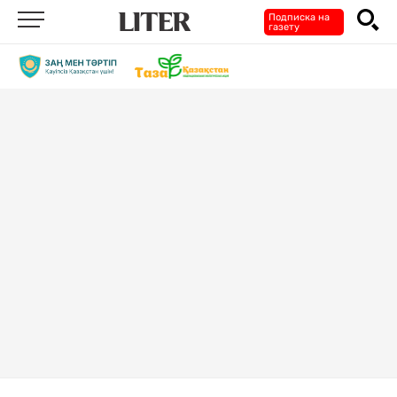
Подписка на
газету