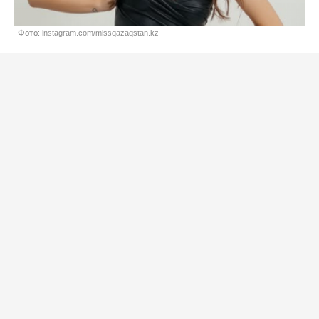
Фото: instagram.com/missqazaqstan.kz