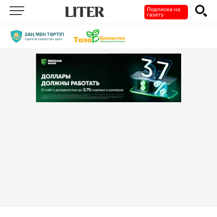
Подписка на
газету