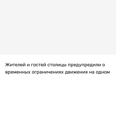
Жителей и гостей столицы предупредили о
временных ограничениях движения на одном
из самых загруженных проспектов города.
Причиной станут дорожные работы, которые
продлятся два дня, передает
Liter.kz
.
По информации городских служб, с 7 по 8
августа на проспекте Кабанбай батыра