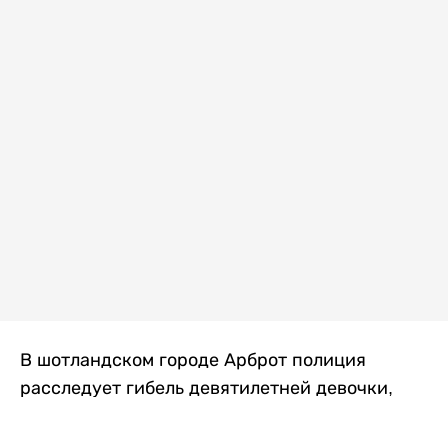
В шотландском городе Арброт полиция
расследует гибель девятилетней девочки,
которую нашли с тяжелыми травмами в
промышленной зоне, где семья разбила