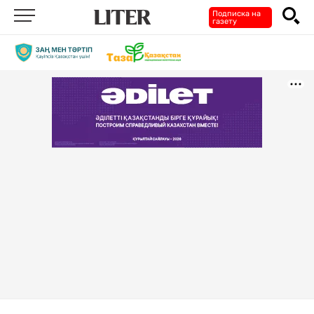
Подписка на
газету