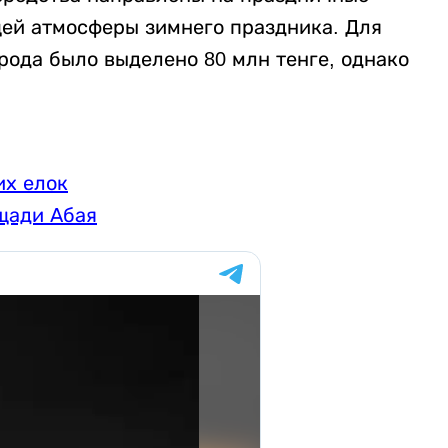
щей атмосферы зимнего праздника. Для
орода было выделено 80 млн тенге, однако
.
их елок
щади Абая