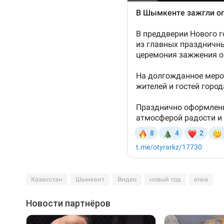
Казахстан
Шымкент
Видео
новый год
елка