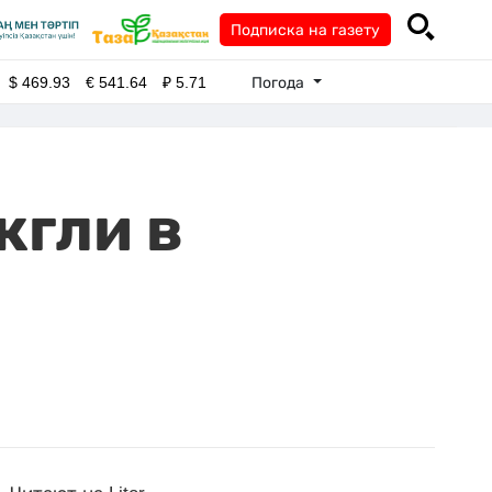
Подписка на газету
Погода
$
469.93
€
541.64
₽
5.71
жгли в