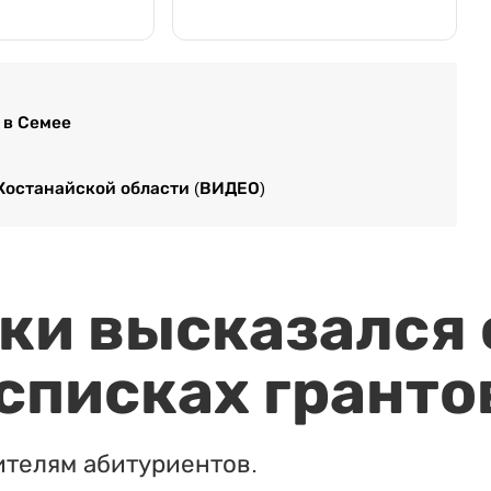
 в Семее
 Костанайской области (ВИДЕО)
и высказался о
 списках гранто
ителям абитуриентов.