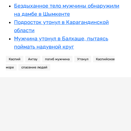
Бездыханное тело мужчины обнаружили
на дамбе в Шымкенте
Подросток утонул в Карагандинской
области
Мужчина утонул в Балхаше, пытаясь
поймать надувной круг
Каспий
Актау
погиб мужчина
Утонул
Каспийское
море
спасение людей