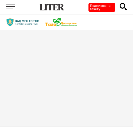
Подписка на
газету