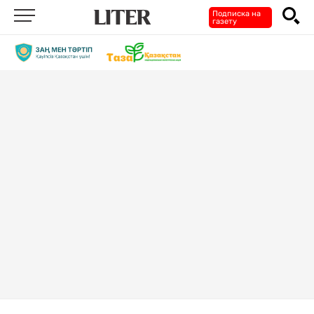
Подписка на
газету