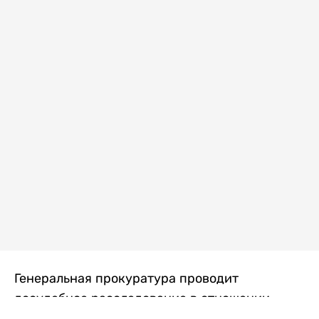
Генеральная прокуратура проводит
досудебное расследование в отношении
преступной группы, длительное время