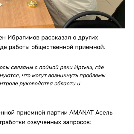
ен Ибрагимов рассказал о других
оде работы общественной приемной:
осы связаны с поймой реки Иртыш, где
нуются, что могут возникнуть проблемы
онтроле руководства области и
енной приемной партии AMANAT Асель
тработки озвученных запросов: