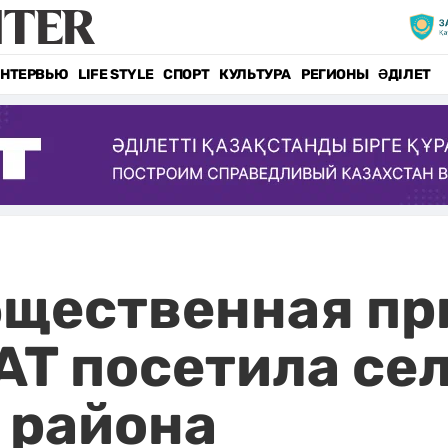
НТЕРВЬЮ
LIFE STYLE
СПОРТ
КУЛЬТУРА
РЕГИОНЫ
ӘДІЛЕТ
бщественная пр
T посетила сел
 района