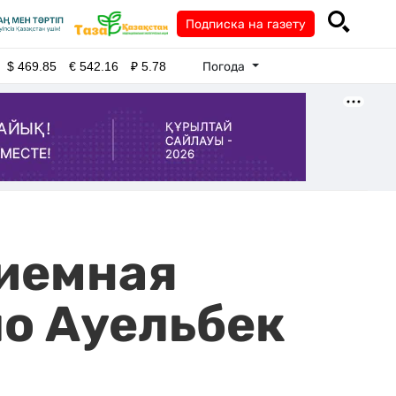
Подписка на газету
Погода
$
469.85
€
542.16
₽
5.78
иемная
о Ауельбек