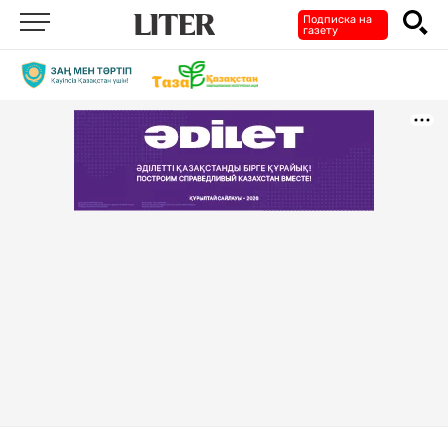
Подписка на
газету