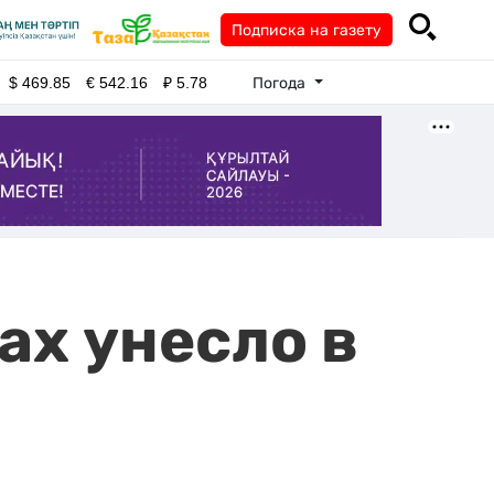
Подписка на газету
Погода
$
469.85
€
542.16
₽
5.78
ах унесло в