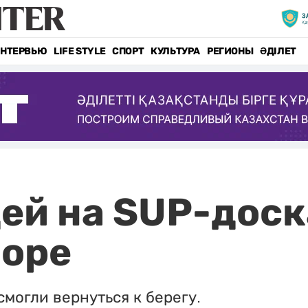
НТЕРВЬЮ
LIFE STYLE
СПОРТ
КУЛЬТУРА
РЕГИОНЫ
ӘДІЛЕТ
й на SUP-доск
море
смогли вернуться к берегу.