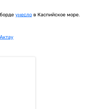
-борде
унесло
в Каспийское море.
 Актау