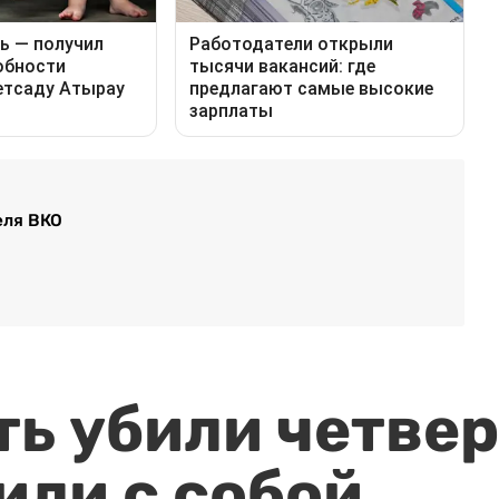
еля ВКО
ть убили четвер
или с собой