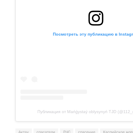
Посмотреть эту публикацию в Instag
Публикация от Mańǵystaý oblysynyń TJD (@112
Актау
спасатели
ДЧС
спасение
Каспийское мор