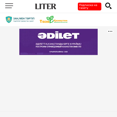
Подписка на
газету