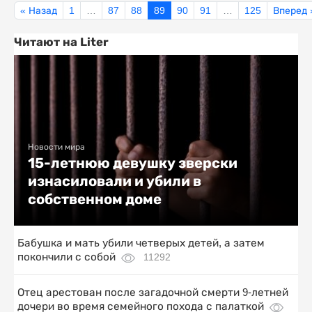
« Назад
1
…
87
88
89
90
91
…
125
Вперед 
Читают на Liter
Новости мира
15-летнюю девушку зверски
изнасиловали и убили в
собственном доме
Бабушка и мать убили четверых детей, а затем
покончили с собой
11292
Отец арестован после загадочной смерти 9-летней
дочери во время семейного похода с палаткой