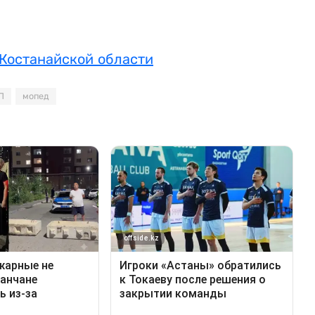
 Костанайской области
П
мопед