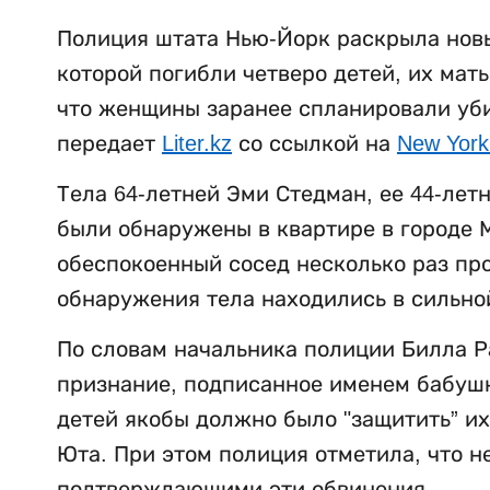
Полиция штата Нью-Йорк раскрыла новы
которой погибли четверо детей, их мат
что женщины заранее спланировали убий
передает
Liter.kz
со ссылкой на
New York
Тела 64-летней Эми Стедман, ее 44-лет
были обнаружены в квартире в городе М
обеспокоенный сосед несколько раз пр
обнаружения тела находились в сильно
По словам начальника полиции Билла Р
признание, подписанное именем бабушки
детей якобы должно было "защитить” их
Юта. При этом полиция отметила, что н
подтверждающими эти обвинения.