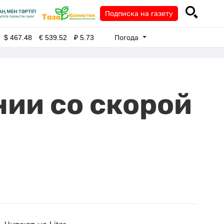
Подписка на газету
Погода
$
467.48
€
539.52
₽
5.73
нии со скорой