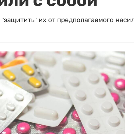
или с собой
"защитить" их от предполагаемого насил