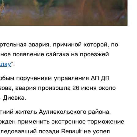
ртельная авария, причиной которой, по
ное появление сайгака на проезжей
Алау
”.
собым поручениям управления АП ДП
ова, авария произошла 26 июня около
– Диевка.
тний житель Аулиекольского района,
ужден применить экстренное торможение
Следовавший позади Renault не успел