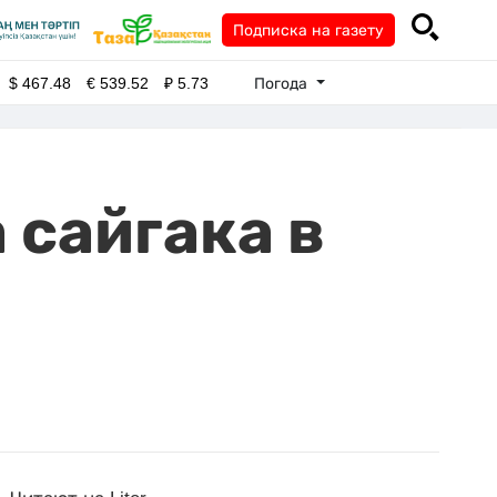
Подписка на газету
Погода
$
467.48
€
539.52
₽
5.73
 сайгака в