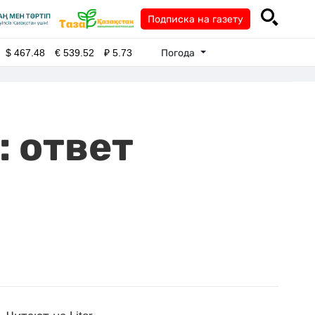
Подписка на газету
Погода
$
467.48
€
539.52
₽
5.73
: ответ