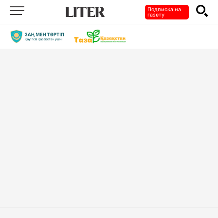
Подписка на
газету