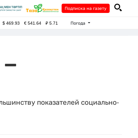
Подписка на газету
Погода
$
469.93
€
541.64
₽
5.71
 —
ольшинству показателей социально-