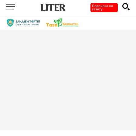
Подписка на
газету