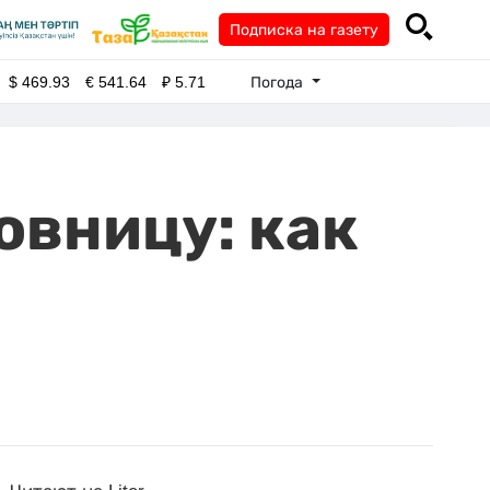
Подписка на газету
Погода
$
469.93
€
541.64
₽
5.71
овницу: как