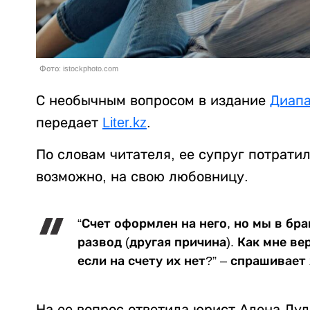
Фото: istockphoto.com
С необычным вопросом в издание
Диап
передает
Liter.kz
.
По словам читателя, ее супруг потратил
возможно, на свою любовницу.
“Счет оформлен на него, но мы в бра
развод (другая причина). Как мне ве
если на счету их нет?” – спрашивае
На ее вопрос ответила юрист Алена Дул