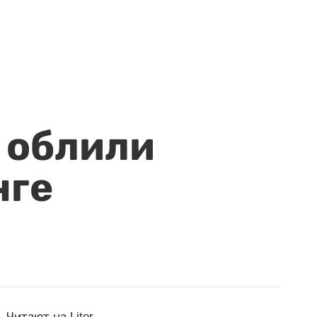
 облили
нге
Читают на Liter