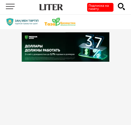
Подписка на
газету