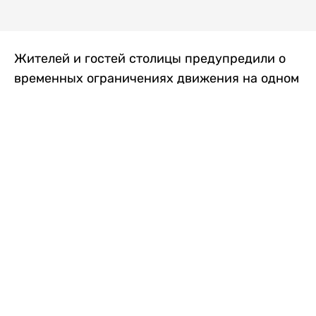
Жителей и гостей столицы предупредили о
временных ограничениях движения на одном
из самых загруженных проспектов города.
Причиной станут дорожные работы, которые
продлятся два дня, передает
Liter.kz
.
По информации городских служб, с 7 по 8
августа на проспекте Кабанбай батыра
пройдет ремонт дорожного покрытия. В связи
с этим движение будет частично ограничено
на участке от улицы Калкаман до улицы
Сарайшык. Полностью перекрывать дорогу не
планируется. На время ремонта движение
транспорта организуют по одной стороне