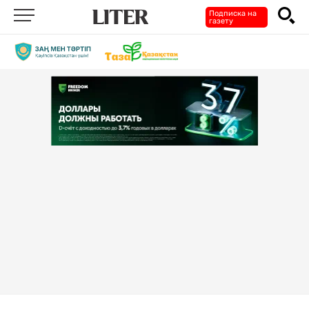
Подписка на
газету