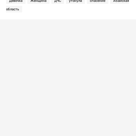
Девочка
Женщина
ДЧС
утонула
спасение
Абайская
область