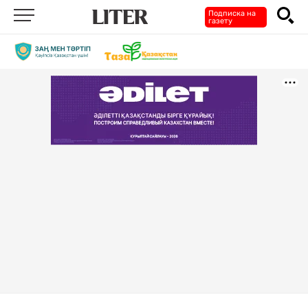
Подписка на
газету