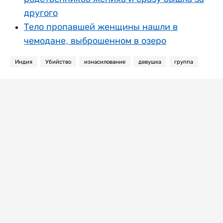
другого
Тело пропавшей женщины нашли в
чемодане, выброшенном в озеро
Индия
Убийство
изнасилование
девушка
группа