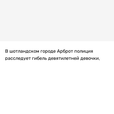
В шотландском городе Арброт полиция
расследует гибель девятилетней девочки,
которую нашли с тяжелыми травмами в
промышленной зоне, где семья разбила
палаточный лагерь. По подозрению в
убийстве ребенка задержан ее 35-летний
отец, передает
Liter.kz
со ссылкой на
The Sun
.
По данным полиции, семья из Западного
Йоркшира приехала в Арброт и разбила