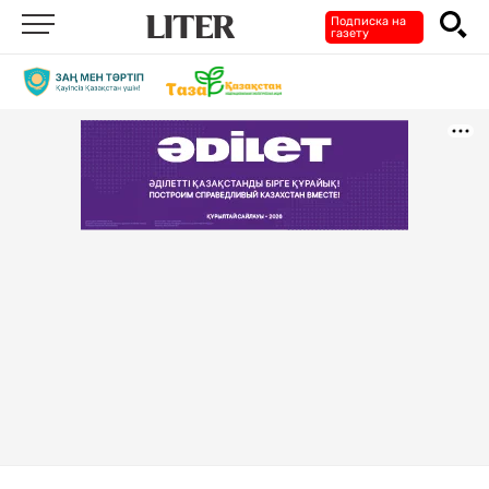
Подписка на
газету