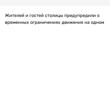
Жителей и гостей столицы предупредили о
временных ограничениях движения на одном
из самых загруженных проспектов города.
Причиной станут дорожные работы, которые
продлятся два дня, передает
Liter.kz
.
По информации городских служб, с 7 по 8
августа на проспекте Кабанбай батыра
пройдет ремонт дорожного покрытия. В связи
с этим движение будет частично ограничено
на участке от улицы Калкаман до улицы
Сарайшык. Полностью перекрывать дорогу не
планируется. На время ремонта движение
транспорта организуют по одной стороне
проезжей части в обоих направлениях, что