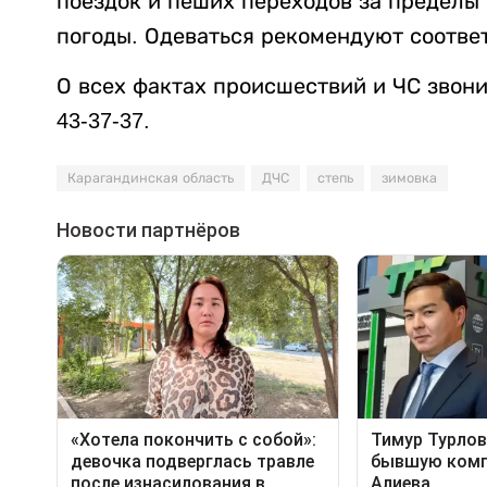
поездок и пеших переходов за пределы
погоды. Одеваться рекомендуют соотве
О всех фактах происшествий и ЧС звонит
43-37-37.
Карагандинская область
ДЧС
степь
зимовка