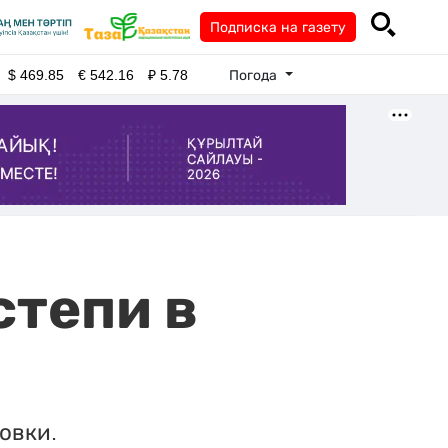
Подписка на газету
Погода
$
469.85
€
542.16
₽
5.78
степи в
овки.