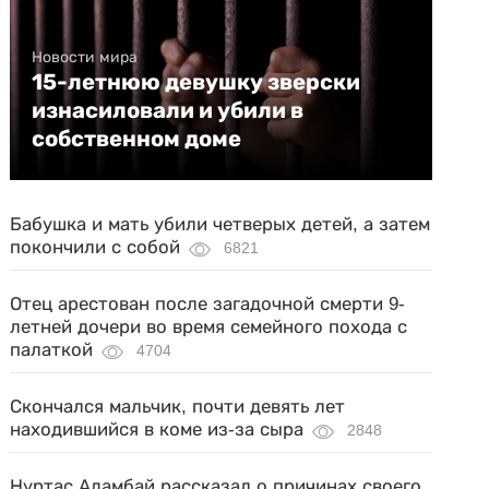
Новости мира
15-летнюю девушку зверски
изнасиловали и убили в
собственном доме
Бабушка и мать убили четверых детей, а затем
покончили с собой
6821
Отец арестован после загадочной смерти 9-
летней дочери во время семейного похода с
палаткой
4704
Скончался мальчик, почти девять лет
находившийся в коме из-за сыра
2848
Нуртас Адамбай рассказал о причинах своего