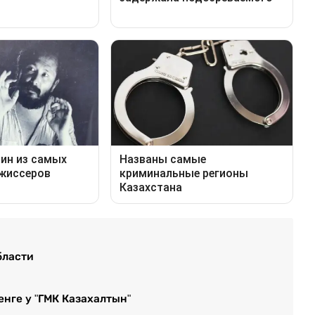
бласти
енге у "ГМК Казахалтын"