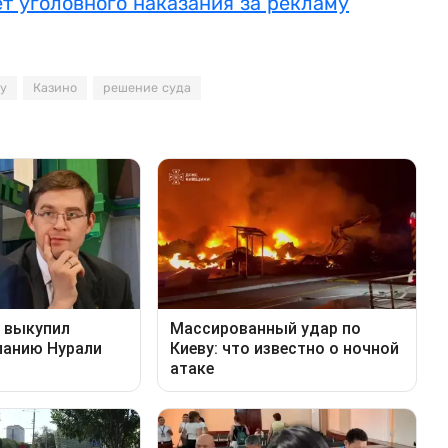
т уголовного наказания за рекламу
ау
Казино
решение суда