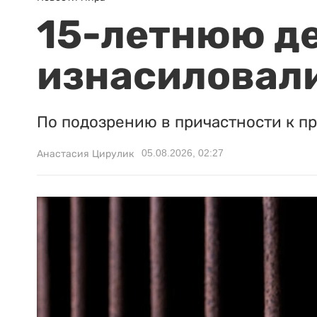
15-летнюю д
изнасиловали
По подозрению в причастности к п
05.08.2026, 02:27
Анастасия Цирулик