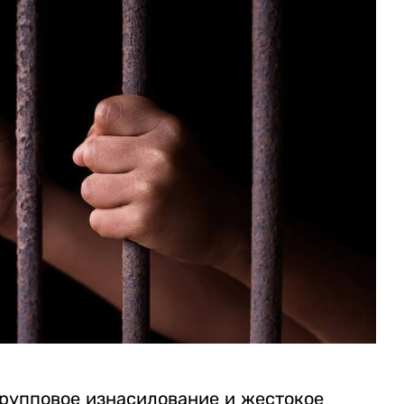
рупповое изнасилование и жестокое