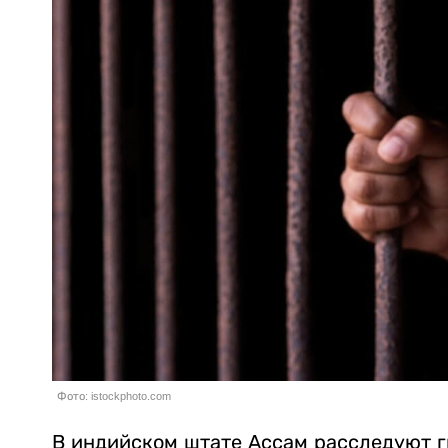
Фото: istockphoto.com
В индийском штате Ассам расследуют г