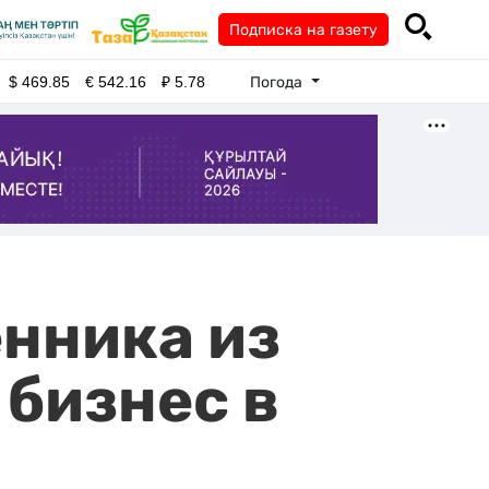
Подписка на газету
Погода
$
469.85
€
542.16
₽
5.78
нника из
 бизнес в