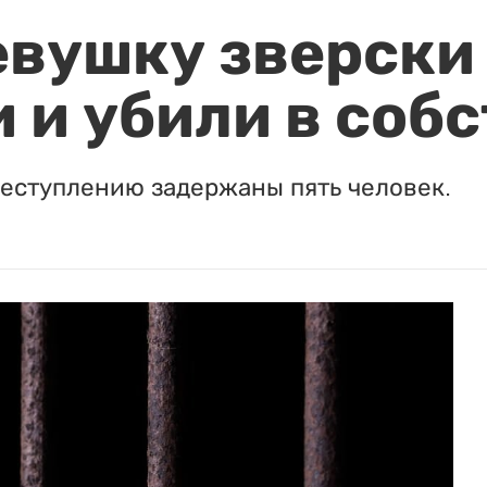
евушку зверски
 и убили в соб
реступлению задержаны пять человек.