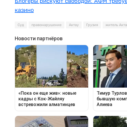
Блогеры рискуют свободой: АФМ требуе
казино
Суд
правонарушение
Актау
Грузия
житель Акт