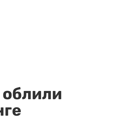
 облили
нге