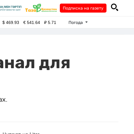
Подписка на газету
Погода
$
469.93
€
541.64
₽
5.71
анал для
ах.