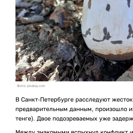
Фото: pixabay.com
В Санкт-Петербурге расследуют жесток
предварительным данным, произошло из-
тенге). Двое подозреваемых уже задер
Между знакомыми вспыхнул конфликт из