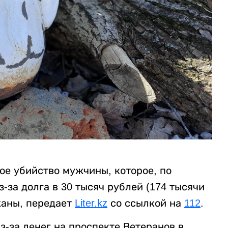
ое убийство мужчины, которое, по
за долга в 30 тысяч рублей (174 тысячи
жаны, передает
Liter.kz
со ссылкой на
112
.
-за денег на проспекте Ветеранов в