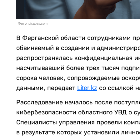
Фото: pixabay.com
В Ферганской области сотрудниками пр
обвиняемый в создании и администриро
распространялась конфиденциальная ин
насчитывавший более трех тысяч подпи
сорока человек, сопровождаемые оско
данными, передает
Liter.kz
со ссылкой 
Расследование началось после поступл
кибербезопасности областного УВД о су
Специалисты управления провели комп
в результате которых установили лично