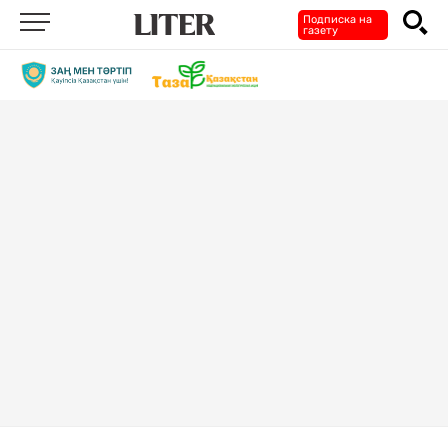
Подписка на
газету