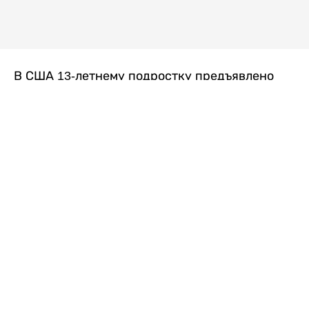
В США 13-летнему подростку предъявлено
обвинение в убийстве второй степени после
гибели его 14-летней сводной сестры. По
версии следствия, трагедия произошла
вскоре после ссоры между детьми, передает
Liter.kz
со ссылкой на
kmph.com
.
Как сообщили в полиции, девочка получила
огнестрельное ранение в голову. Она
скончалась от полученных травм.
Во время происшествия в доме находились
несколько человек, в том числе пятилетний
ребенок. Правоохранительные органы не