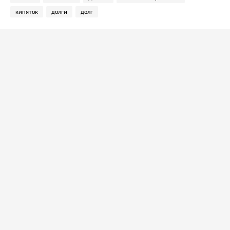
кипяток
долги
долг