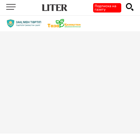
Подписка на
газету