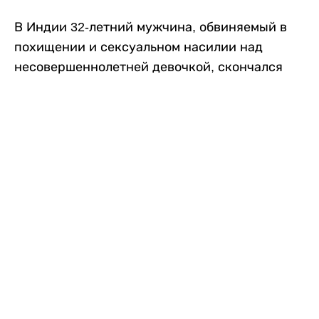
В Индии 32-летний мужчина, обвиняемый в
похищении и сексуальном насилии над
несовершеннолетней девочкой, скончался
после того, как разъяренная толпа жестоко
избила его в. Полиция сообщила об аресте
восьми человек, причастных к нападению,
передает
Liter.kz
со ссылкой на
news9live
.
Местные жители рассказали, что
обвиняемый, Мохаммад Эмроз, похитил
школьницу и держал ее взаперти в своем
доме два дня. Семья искала ее повсюду, но не
смогла найти никаких следов. Спустя
несколько дней девочка вернулась домой и
рассказала о случившемся. Она сообщила,
что Эмроз держал ее в плену и угрожал