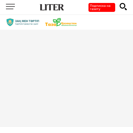
Подписка на
газету