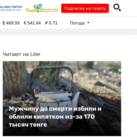
Подписка на газету
Погода
$
469.93
€
541.64
₽
5.71
Читают на Liter
Новости мира
Мужчину до смерти избили и
облили кипятком из-за 170
тысяч тенге