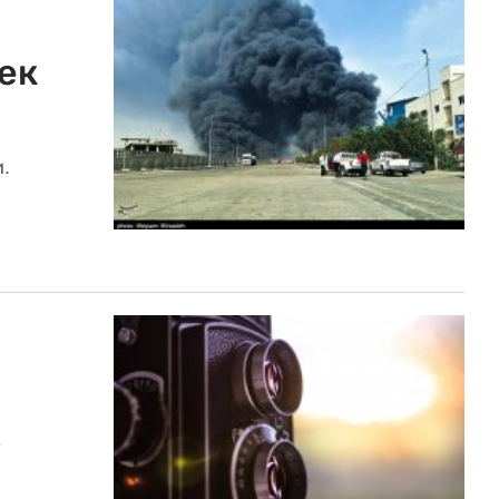
ек
.
в