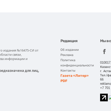
Редакция
Мы в 
Об издании
го издания №16475-СИ от
области связи,
Реклама
тва информации и
Политика
010017
конфиденциальности
Казахс
редназначена для лиц,
Контакты
г. Аста
Газета «Литер»
Тел./фа
66
PDF
reklama
+7 701