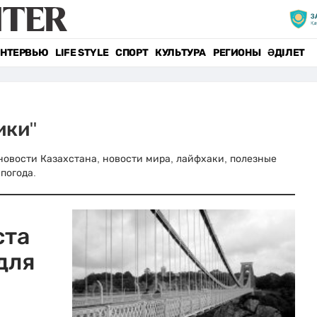
НТЕРВЬЮ
LIFE STYLE
СПОРТ
КУЛЬТУРА
РЕГИОНЫ
ӘДІЛЕТ
ики"
е новости Казахстана, новости мира, лайфхаки, полезные
погода.
ста
для