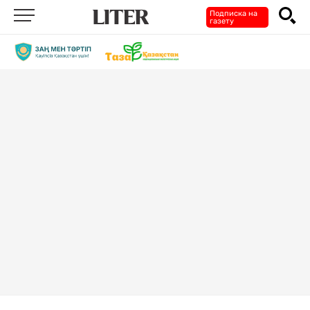
Подписка на
газету