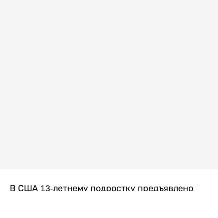
В США 13-летнему подростку предъявлено
обвинение в убийстве второй степени после
гибели его 14-летней сводной сестры. По