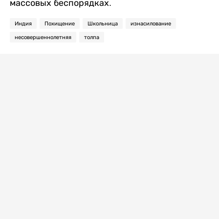
массовых беспорядках.
Индия
Похищение
Школьница
изнасилование
несовершеннолетняя
толпа