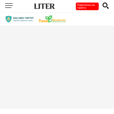
Подписка на
газету