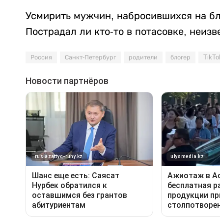
Усмирить мужчин, набросившихся на бл
Пострадал ли кто-то в потасовке, неизв
Россия
Санкт-Петербург
родители
блогер
TikTo