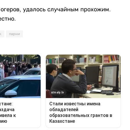
огеров, удалось случайным прохожим.
естно.
k
парни