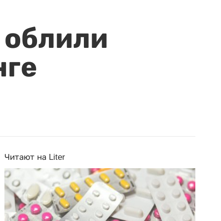
 облили
нге
Читают на Liter