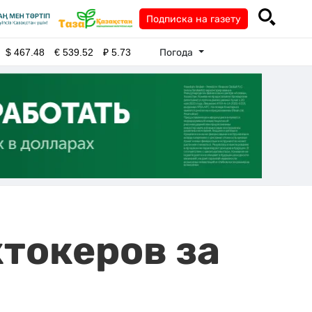
Подписка на газету
Погода
$
467.48
€
539.52
₽
5.73
токеров за