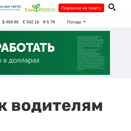
Подписка на газету
Погода
$
469.85
€
542.16
₽
5.78
к водителям