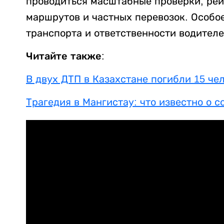
проводиться масштабные проверки, ре
маршрутов и частных перевозок. Особо
транспорта и ответственности водителе
Читайте также:
В двух ДТП в Казахстане погибли 15 че
Трагедия в Мангистау: что известно о 