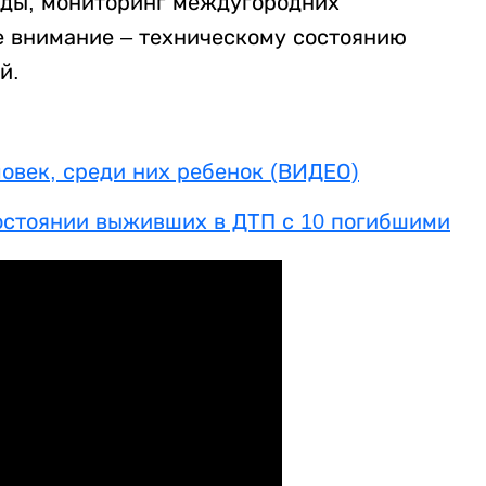
йды, мониторинг междугородних
е внимание – техническому состоянию
й.
ловек, среди них ребенок (ВИДЕО)
состоянии выживших в ДТП с 10 погибшими