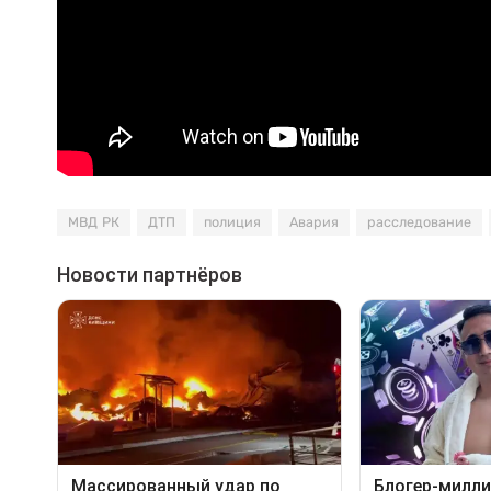
МВД РК
ДТП
полиция
Авария
расследование