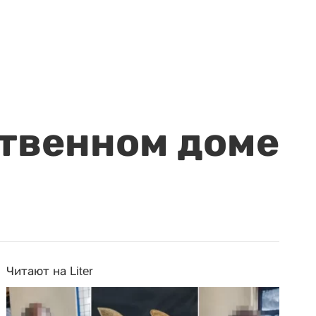
ственном доме
Читают на Liter