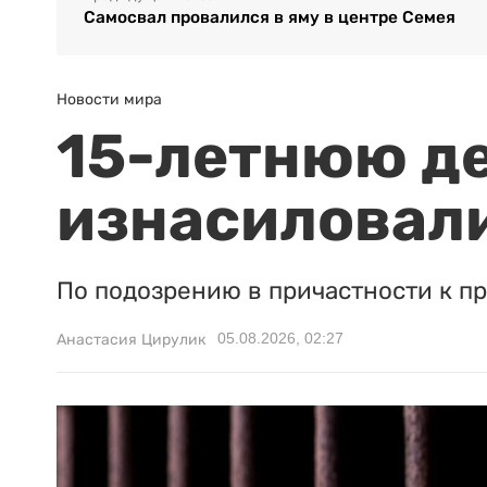
Самосвал провалился в яму в центре Семея
Новости мира
15-летнюю д
изнасиловали
По подозрению в причастности к п
05.08.2026, 02:27
Анастасия Цирулик