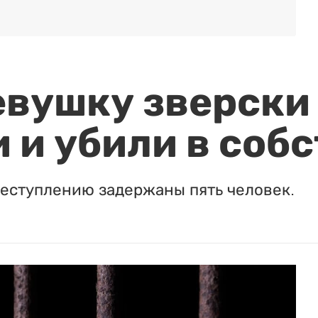
евушку зверски
 и убили в соб
реступлению задержаны пять человек.