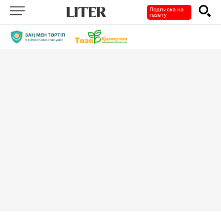
Подписка на
газету