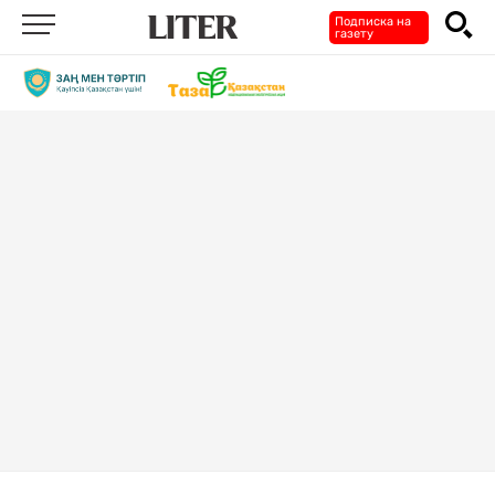
Подписка на
газету