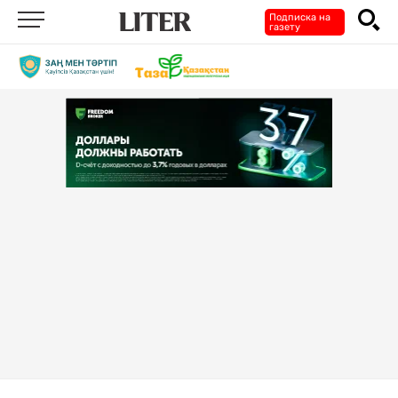
Подписка на
газету