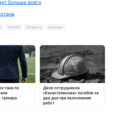
дят больше всего
хстана
т
Жители
Продукты
фермеры