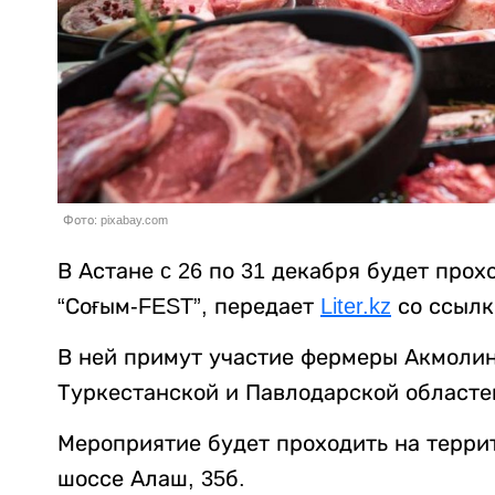
Фото: pixabay.com
В Астане c 26 по 31 декабря будет про
“Соғым-FEST”, передает
Liter.kz
со ссылк
В ней примут участие фермеры Акмолин
Туркестанской и Павлодарской областе
Мероприятие будет проходить на террито
шоссе Алаш, 35б.