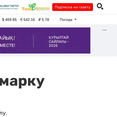
Подписка на газету
Погода
$
469.85
€
542.16
₽
5.78
рмарку
лу.