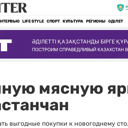
НТЕРВЬЮ
LIFE STYLE
СПОРТ
КУЛЬТУРА
РЕГИОНЫ
ӘДІЛЕТ
нную мясную я
астанчан
ать выгодные покупки к новогоднему сто