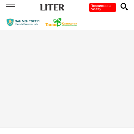
Подписка на
газету