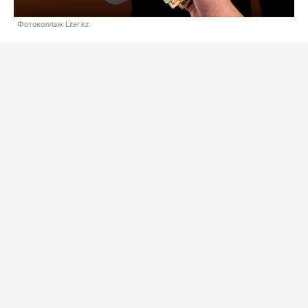
Фотоколлаж Liter.kz