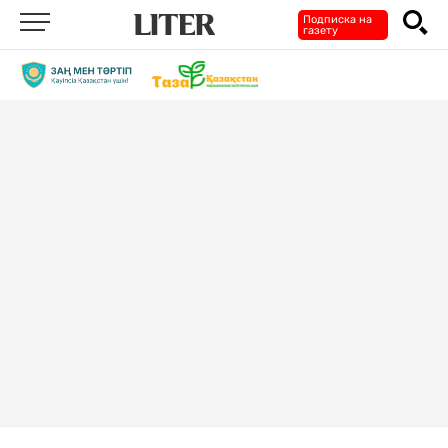
Подписка на
газету