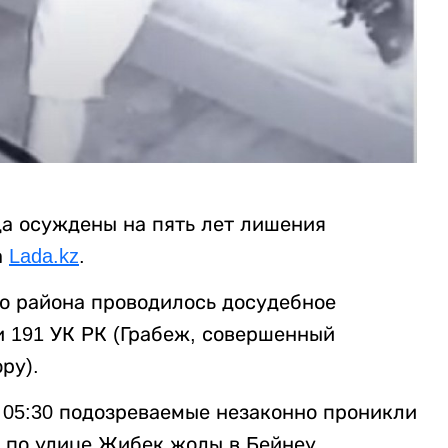
да осуждены на пять лет лишения
а
Lada.kz
.
о района проводилось досудебное
ьи 191 УК РК (Грабеж, совершенный
ору).
о 05:30 подозреваемые незаконно проникли
” по улице Жибек жолы в Бейнеу.