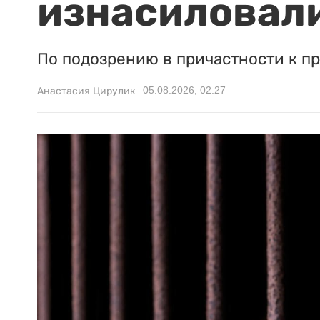
изнасиловали
По подозрению в причастности к п
05.08.2026, 02:27
Анастасия Цирулик