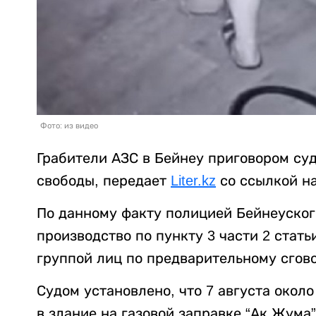
Фото: из видео
Грабители АЗС в Бейнеу приговором су
свободы, передает
Liter.kz
со ссылкой н
По данному факту полицией Бейнеуског
производство по пункту 3 части 2 стат
группой лиц по предварительному сгов
Судом установлено, что 7 августа окол
в здание на газовой заправке “Ак Жума