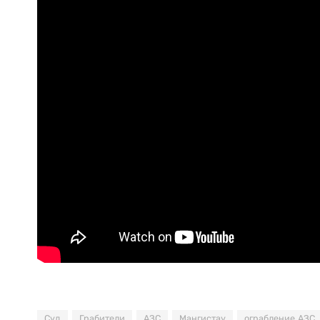
Суд
Грабители
АЗС
Мангистау
ограбление АЗС