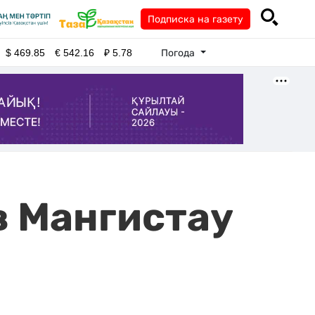
Подписка на газету
Погода
$
469.85
€
542.16
₽
5.78
в Мангистау