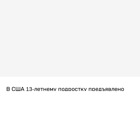
В США 13-летнему подростку предъявлено
обвинение в убийстве второй степени после
гибели его 14-летней сводной сестры. По
версии следствия, трагедия произошла
вскоре после ссоры между детьми, передает
Liter.kz
со ссылкой на
kmph.com
.