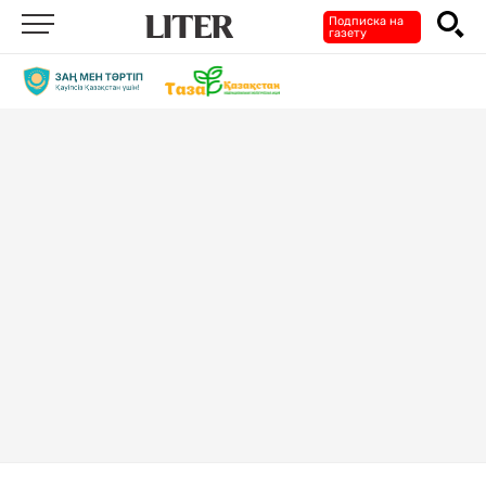
Подписка на
газету