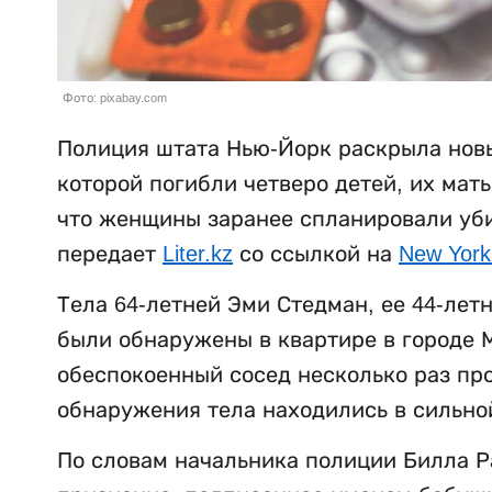
Фото: pixabay.com
Полиция штата Нью-Йорк раскрыла новы
которой погибли четверо детей, их мат
что женщины заранее спланировали убий
передает
Liter.kz
со ссылкой на
New York
Тела 64-летней Эми Стедман, ее 44-лет
были обнаружены в квартире в городе М
обеспокоенный сосед несколько раз пр
обнаружения тела находились в сильно
По словам начальника полиции Билла Р