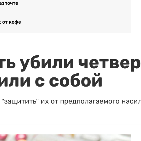
азпочте
 от кофе
ть убили четвер
или с собой
"защитить" их от предполагаемого насил