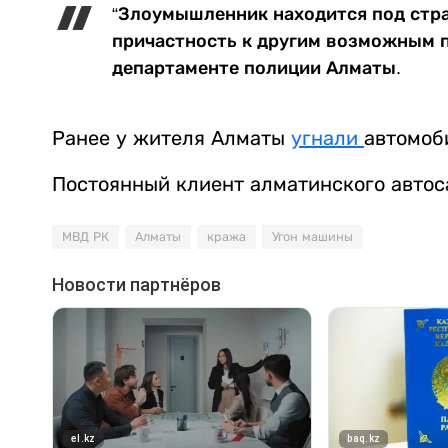
“Злоумышленник находится под стра
причастность к другим возможным п
департаменте полиции Алматы.
Ранее у жителя Алматы
угнали
автомоби
Постоянный клиент алматинского авто
МВД РК
Алматы
кража
Угон машины