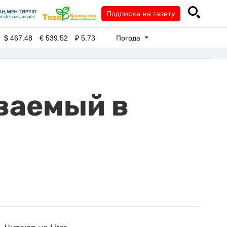
Подписка на газету
Погода
$
467.48
€
539.52
₽
5.73
ваемый в