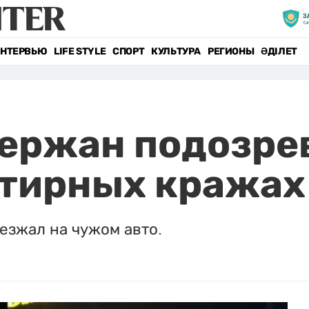
НТЕРВЬЮ
LIFE STYLE
СПОРТ
КУЛЬТУРА
РЕГИОНЫ
ӘДІЛЕТ
держан подозре
ртирных кражах
езжал на чужом авто.