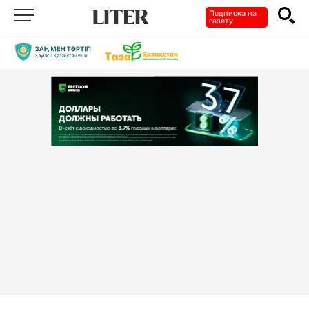
Подписка на
газету