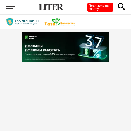
Подписка на
газету